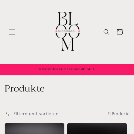
Direkt
zum
Inhalt
Warenkorb
Kostenloser Versand ab 50 €
K
Produkte
a
t
Filtern und sortieren
11 Produkte
e