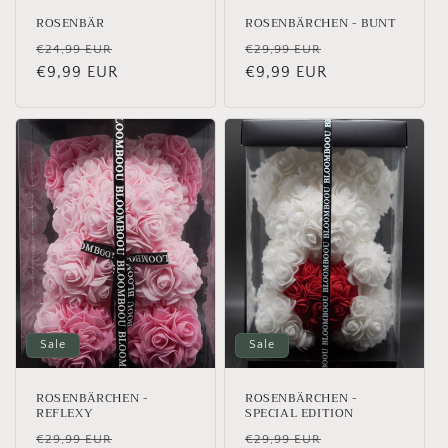
ROSENBÄR
ROSENBÄRCHEN - BUNT
Normaler
Verkaufspreis
Normaler
Verkaufspreis
€24,99 EUR
€29,99 EUR
Preis
€9,99 EUR
Preis
€9,99 EUR
Sale
Sale
ROSENBÄRCHEN -
ROSENBÄRCHEN -
REFLEXY
SPECIAL EDITION
Normaler
Verkaufspreis
Normaler
Verkaufspreis
€29,99 EUR
€29,99 EUR