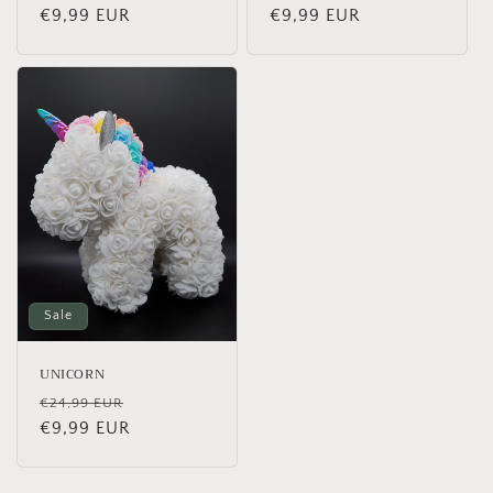
Preis
€9,99 EUR
Preis
€9,99 EUR
Sale
UNICORN
Normaler
Verkaufspreis
€24,99 EUR
Preis
€9,99 EUR